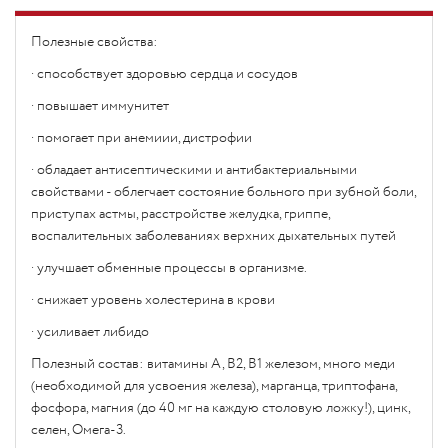
Полезные свойства:
· способствует здоровью сердца и сосудов
· повышает иммунитет
· помогает при анемиии, дистрофии
· обладает антисептическими и антибактериальными
свойствами - облегчает состояние больного при зубной боли,
приступах астмы, расстройстве желудка, гриппе,
воспалительных заболеваниях верхних дыхательных путей
· улучшает обменные процессы в организме.
· снижает уровень холестерина в крови
· усиливает либидо
Полезный состав: витамины А, В2, В1 железом, много меди
(необходимой для усвоения железа), марганца, триптофана,
фосфора, магния (до 40 мг на каждую столовую ложку!), цинк,
селен, Омега-3.